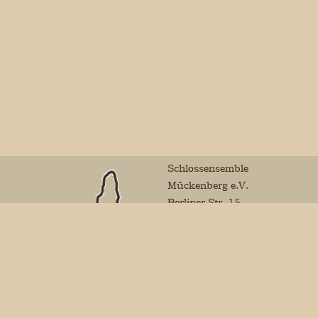
Schlossensemble
Mückenberg e.V.
Berliner Str. 15
01979 Lauchhammer
Mail:
vorstand@schlossensemble-
mueckenberg.de
Sparkasse Niederlausitz
Finanzamt Calau
Schlossensemble
Steuernummer: