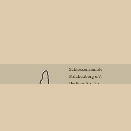
Schlossensemble
Mückenberg e.V.
Berliner Str. 15
01979 Lauchhammer
Mail:
vorstand@schlossensemble-
mueckenberg.de
Sparkasse Niederlausitz
Finanzamt Calau
Schlossensemble
Steuernummer: