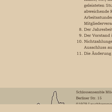
geleisteten S
abweichende R
Arbeitsstunden
Mitgliederver
Der Jahresbeit
Der Vorstand 
Nichtzahlunge
Ausschluss au
Die Änderung 
Schlossensemble Müc
Berliner Str. 15
01979 Lauchhamme
Mail: vorstand@schl