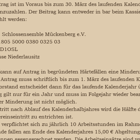
rag ist im Voraus bis zum 30. März des laufenden Kalende
inzuzahlen. Der Beitrag kann entweder in bar beim Kassie
hlt werden:
 Schlossensemble Mückenberg e.V.
1805 5000 0380 0325 03
ED1OSL
se Niederlausitz
kann auf Antrag in begründeten Härtefällen eine Minderu
r Antrag muss schriftlich bis zum 1. März des laufenden 
orstand entscheidet dann für das laufende Kalenderjahr ü
 gilt nur für ein Jahr und muss im Folgejahr wieder bea
er Minderung ist nicht möglich.
tritt nach Ablauf des Kalenderhalbjahres wird die Hälfte d
reinseintritt zu entrichten ist.
 verpflichtet sich zu jährlich 10 Arbeitsstunden im Rahme
unde fallen am Ende des Kalenderjahres 15,00 € Abgeltu
 können gegengerechnet werden. Die Arbeitseinsätze sind