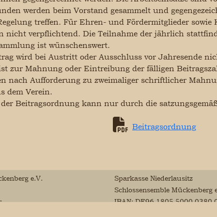
tunden werden beim Vorstand gesammelt und gegengezeich
egelung treffen. Für Ehren- und Fördermitglieder sowie K
 nicht verpflichtend. Die Teilnahme der jährlich stattfi
sammlung ist wünschenswert.
rag wird bei Austritt oder Ausschluss vor Jahresende nic
ist zur Mahnung oder Eintreibung der fälligen Beitragsz
n nach Aufforderung zu zweimaliger schriftlicher Mah
s dem Verein.
der Beitragsordnung kann nur durch die satzungsgemäß
Beitragsordnung
kenberg e.V.
Sparkasse Niederlausitz
Schlossensemble Mückenberg e
r
IBAN: DE96 1805 5000 0380 
ossensemble-mueckenberg.de
03
BIC: WELADED1OSL